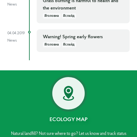
Grass burning is harmful to health and
News
the environment
#головна
#слайд
04.04.2019
Warning! Spring early flowers
News
#головна
#слайд
ECOLOGY MAP
Natural landfill? Not sure where to go? Let us know and track status